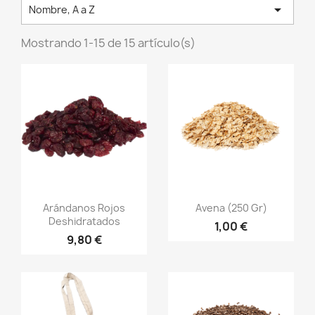

Nombre, A a Z
Mostrando 1-15 de 15 artículo(s)
Vista rápida
Vista rápida


Arándanos Rojos
Avena (250 Gr)
Deshidratados
1,00 €
9,80 €