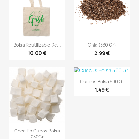
Vista rápida
Vista rápida


Bolsa Reutilizable De...
Chia (330 Gr)
10,00 €
2,99 €
Vista rápida

Cuscus Bolsa 500 Gr
1,49 €
Vista rápida

Coco En Cubos Bolsa
250Gr