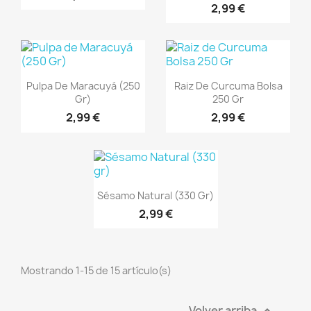
2,99 €
Vista rápida
Vista rápida


Pulpa De Maracuyá (250
Raiz De Curcuma Bolsa
Gr)
250 Gr
2,99 €
2,99 €
Vista rápida

Sésamo Natural (330 Gr)
2,99 €
Mostrando 1-15 de 15 artículo(s)
Volver arriba