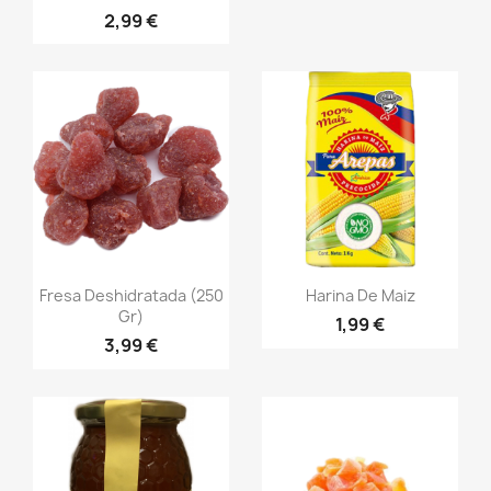
2,99 €
Vista rápida
Vista rápida


Fresa Deshidratada (250
Harina De Maiz
Gr)
1,99 €
3,99 €