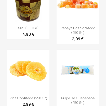
Vista rápida
Vista rápida


Miel (500 Gr)
Papaya Deshidratada
(250 Gr)
4,80 €
2,99 €
Vista rápida
Vista rápida


Piña Confitada (250 Gr)
Pulpa De Guanábana
(250 Gr)
2,99 €