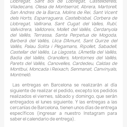
Llobregat, Sant Boi de Lobregat, Castelldefels,
Viladecans, Olesa de Montserrat, Abrera, Martorell,
San Andres de la Barca, Molins de Rei, Sant Vicent
dels Horts, Esparraguera, Castelbisbal, Corbera de
Llobregat, Vallirana, Sant Cugat del Valles, Rubí,
Vallvidrera, Valldoreix, Mollet del Vallés, Cerdanyola
del Vallés, Terrassa, Santa Perpetua de Mogoda,
Barberá del Vallés, Llica D'Amunt, Sant Quirze del
Vallés, Palau Solita i Plegamans, Ripollet, Sabadell,
Castellar del Vallés, La Llagosta, L'Ametlla del Vallés,
Badia del Vallés, Granollers, Montornes del Vallés,
Parets del Vallés, Canovelles, Cardedeu, Caldas de
Montbui, Moncada i Reixach, Senmanat, Canvinyals,
Montmeló.
Las entregas en Barcelona se realizarán al día
siguiente de realizar el pedido, excepto los pedidos
realizados el viernes, sábado y domingo, que serán
entregados el lunes siguiente. Y las entregas a las
cercanías de Barcelona, tienen unos días de entrega
específicos (ingresar a nuestro Instagram para
saber el calendario de entrega).