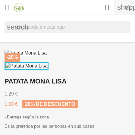
shopp


(0)
search
-20%
PATATA MONA LISA
1,29 €
1,03 €
20% DE DESCUENTO
Entrega según la zona
Es la preferida por las personas en sus casas