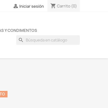
shopping_cart

Carrito
(0)
Iniciar sesión
AS Y CONDIMENTOS
search
NTO