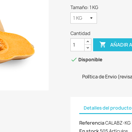
Tamaño: 1 KG
Cantidad

AÑADIR 

Disponible
Política de Envio (revi
Detalles del producto
Referencia
CALABZ-KG
En stock
505 Artículos