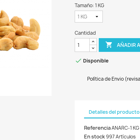
Tamaño: 1 KG
Cantidad

AÑADIR 

Disponible
Política de Envio (revi
Detalles del producto
Referencia
ANARC-1 KG
En stock
997 Artículos